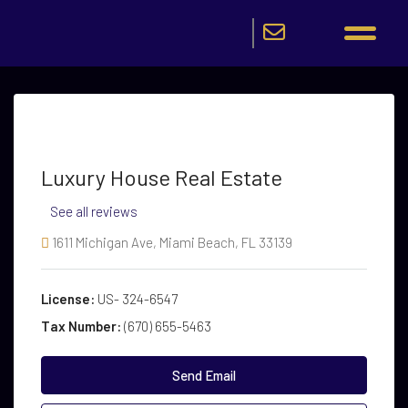
Luxury House Real Estate
See all reviews
1611 Michigan Ave, Miami Beach, FL 33139
License:
US- 324-6547
Tax Number:
(670) 655-5463
Send Email