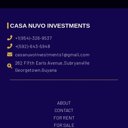
CASA NUVO INVESTMENTS
+1(954)-326-9537
+(592)-643-5948
casanuvoinvestments1@gmail.com
262 Fifth Earls Avenue,Subryanville
Georgetown,Guyana
ABOUT
CONTACT
FOR RENT
FOR SALE