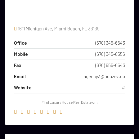
1611 Michigan Ave, Miami Beach, FL 33139
Office
(670) 345-6543
Mobile
(670) 345-6556
Fax
(670) 655-6543
Email
agency3@houzez.co
Website
#
Find Luxury House Real Estate on: