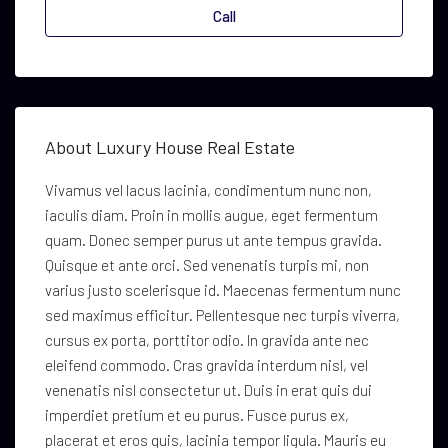
Call
About Luxury House Real Estate
Vivamus vel lacus lacinia, condimentum nunc non,
iaculis diam. Proin in mollis augue, eget fermentum
quam. Donec semper purus ut ante tempus gravida.
Quisque et ante orci. Sed venenatis turpis mi, non
varius justo scelerisque id. Maecenas fermentum nunc
sed maximus efficitur. Pellentesque nec turpis viverra,
cursus ex porta, porttitor odio. In gravida ante nec
eleifend commodo. Cras gravida interdum nisl, vel
venenatis nisl consectetur ut. Duis in erat quis dui
imperdiet pretium et eu purus. Fusce purus ex,
placerat et eros quis, lacinia tempor ligula. Mauris eu