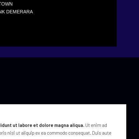
TOWN
NK DEMERARA
idunt ut labore et dolore magna aliqua.
Ut enim ad
oris nisi ut aliquip ex ea commodo consequat. Duis aute