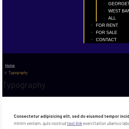
GEORGE
WEST BA
ALL
FOR RENT
FOR SALE
CONTACT
Home
Typography
Typography
Consectetur adipisicing elit, sed do eiusmod tempor incid
minim veniam, quis nostrud
text link
exercitation ullamco lab