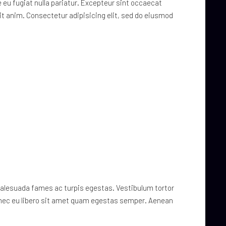
re eu fugiat nulla pariatur. Excepteur sint occaecat
lit anim. Consectetur adipisicing elit, sed do eiusmod
malesuada fames ac turpis egestas. Vestibulum tortor
Donec eu libero sit amet quam egestas semper. Aenean