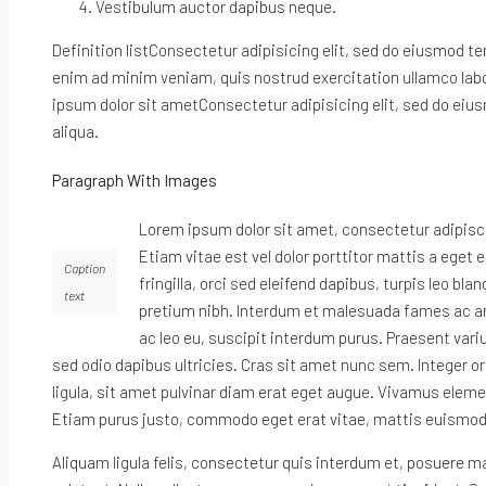
Vestibulum auctor dapibus neque.
Definition listConsectetur adipisicing elit, sed do eiusmod te
enim ad minim veniam, quis nostrud exercitation ullamco lab
ipsum dolor sit ametConsectetur adipisicing elit, sed do eiu
aliqua.
Paragraph With Images
Lorem ipsum dolor sit amet, consectetur adipiscin
Etiam vitae est vel dolor porttitor mattis a ege
Caption
fringilla, orci sed eleifend dapibus, turpis leo bla
text
pretium nibh. Interdum et malesuada fames ac ante
ac leo eu, suscipit interdum purus. Praesent variu
sed odio dapibus ultricies. Cras sit amet nunc sem. Integer or
ligula, sit amet pulvinar diam erat eget augue. Vivamus elem
Etiam purus justo, commodo eget erat vitae, mattis euismod
Aliquam ligula felis, consectetur quis interdum et, posuere m