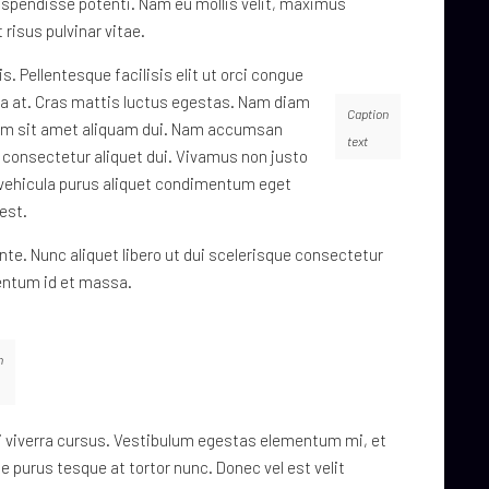
uspendisse potenti. Nam eu mollis velit, maximus
risus pulvinar vitae.
. Pellentesque facilisis elit ut orci congue
rta at. Cras mattis luctus egestas. Nam diam
Caption
quam sit amet aliquam dui. Nam accumsan
text
, consectetur aliquet dui. Vivamus non justo
x vehicula purus aliquet condimentum eget
est.
ante. Nunc aliquet libero ut dui scelerisque consectetur
entum id et massa.
n
mi viverra cursus. Vestibulum egestas elementum mi, et
 purus tesque at tortor nunc. Donec vel est velit