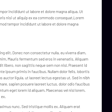
mpor incididunt ut labore et dolore magna aliqua. Ut
oris nisi ut aliquip ex ea commodo consequat.Lorem
smod tempor incididunt ut labore et dolore magna
g elit. Donec non consectetur nulla, eu viverra diam.
t enim. Mauris fermentum sed eros in venenatis. Aliquam
ndit libero, non sagittis neque sem non nisl. Praesent id
 ipsum primis in faucibus. Nullam dolor felis, lobortis
s auctor ligula, ut laoreet lectus egestas ut. Sed in nibh
nare, sapien posuere laoreet luctus, dolor odio faucibus
entum eget lorem id aliquam. Maecenas vel nisl lorem.
 ex.
aximus nunc. Sed tristique mollis ex. Aliquam erat