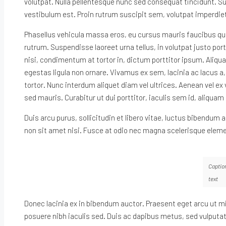
volutpat. Nulla pellentesque nunc sed consequat tincidunt. S
vestibulum est. Proin rutrum suscipit sem, volutpat imperdiet 
Phasellus vehicula massa eros, eu cursus mauris faucibus quis
rutrum. Suspendisse laoreet urna tellus, in volutpat justo po
nisi, condimentum at tortor in, dictum porttitor ipsum. Ali
egestas ligula non ornare. Vivamus ex sem, lacinia ac lacus a
tortor. Nunc interdum aliquet diam vel ultrices. Aenean vel e
sed mauris. Curabitur ut dui porttitor, iaculis sem id, aliquam 
Duis arcu purus, sollicitudin et libero vitae, luctus bibendum 
non sit amet nisi. Fusce at odio nec magna scelerisque elem
Captio
text
Donec lacinia ex in bibendum auctor. Praesent eget arcu ut 
posuere nibh iaculis sed. Duis ac dapibus metus, sed vulputate